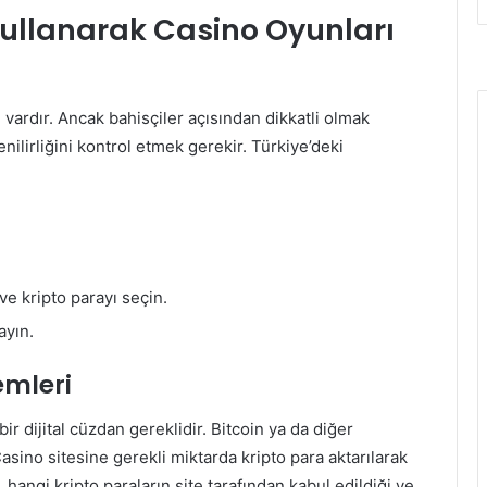
Kullanarak Casino Oyunları
vardır. Ancak bahisçiler açısından dikkatli olmak
nilirliğini kontrol etmek gerekir. Türkiye’deki
e kripto parayı seçin.
ayın.
emleri
ir dijital cüzdan gereklidir. Bitcoin ya da diğer
asino sitesine gerekli miktarda kripto para aktarılarak
 hangi kripto paraların site tarafından kabul edildiği ve