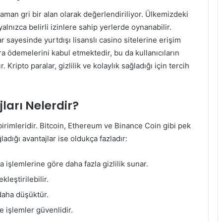
zaman gri bir alan olarak değerlendiriliyor. Ülkemizdeki
lnızca belirli izinlere sahip yerlerde oynanabilir.
 sayesinde yurtdışı lisanslı casino sitelerine erişim
ra ödemelerini kabul etmektedir, bu da kullanıcıların
Kripto paralar, gizlilik ve kolaylık sağladığı için tercih
ları Nelerdir?
birimleridir. Bitcoin, Ethereum ve Binance Coin gibi pek
ladığı avantajlar ise oldukça fazladır:
 işlemlerine göre daha fazla gizlilik sunar.
kleştirilebilir.
daha düşüktür.
e işlemler güvenlidir.