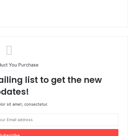
duct You Purchase
iling list to get the new
dates!
or sit amet, consectetur.