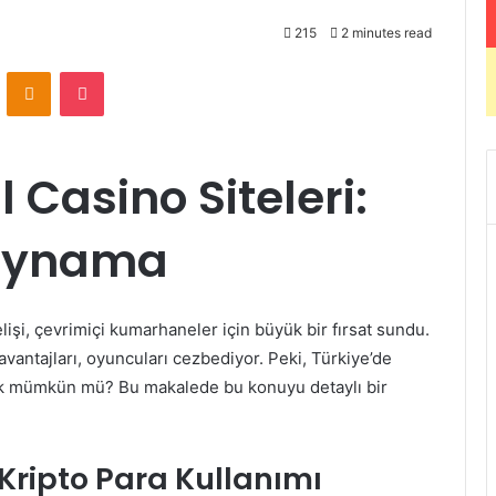
215
2 minutes read
ontakte
Odnoklassniki
Pocket
l Casino Siteleri:
 Oynama
şi, çevrimiçi kumarhaneler için büyük bir fırsat sundu.
 avantajları, oyuncuları cezbediyor. Peki, Türkiye’de
mak mümkün mü? Bu makalede bu konuyu detaylı bir
 Kripto Para Kullanımı