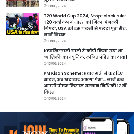
13/06/2024
T20 World Cup 2024, Stop-clock rule:
T20 वर्ल्ड कप में भारत को म‍िला ‘पेनल्टी
ग‍िफ्ट’, USA की इस गलती से पलटा पूरा मैच,
जानें नियम
13/06/2024
10पाकिस्तानी गानों से कॉपी किया गया था
‘आशिकी’ का म्यूजिक, ललित पंडित का दावा1
13/06/2024
PM Kisan Scheme: प्रधानमंत्री ने कर दिए
साइन, अब खटाखट आएगा पैसा… जानें कब
आएगी पीएम किसान सम्मान निधि की 17 वीं
किस्त
13/06/2024