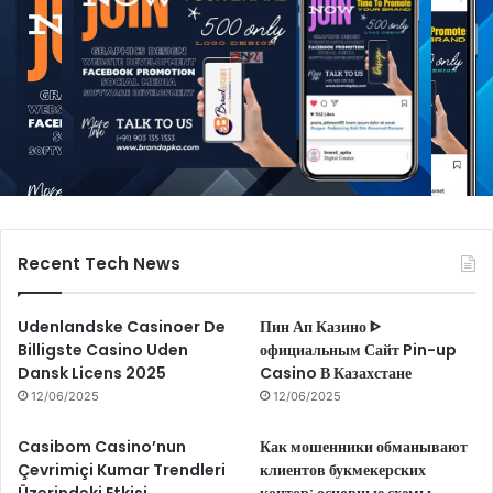
Recent Tech News
Udenlandske Casinoer De
Пин Ап Казино ᐈ
Billigste Casino Uden
официальным Сайт Pin-up
Dansk Licens 2025
Casino В Казахстане
12/06/2025
12/06/2025
Casibom Casino’nun
Как мошенники обманывают
Çevrimiçi Kumar Trendleri
клиентов букмекерских
Üzerindeki Etkisi
контор: основные схемы