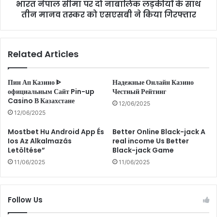
र
भारत नेपाल सीमा पर दो नाबालिक लड़कीयों के साथ
र
आ
तीन मानव तस्कर को एसएसबी ने किया गिरफ्तार
दो
ये
ना
बी
बा
ए
लि
Related Articles
स
क
ए
ल
फ
ड़
Пин Ап Казино ᐈ
Надежные Онлайн Казино
ज
की
официальным Сайт Pin-up
Честный Рейтинг
वा
यों
Casino В Казахстане
12/06/2025
न
के
12/06/2025
का
सा
पं
थ
Mostbet Hu Android App És
Better Online Black-jack A
खे
ती
Ios Az Alkalmazás
real income Us Better
से
न
Letöltése”
Black-jack Game
झू
मा
11/06/2025
11/06/2025
ल
न
ता
व
मि
त
ला
स्क
Follow Us
श
र
व
को