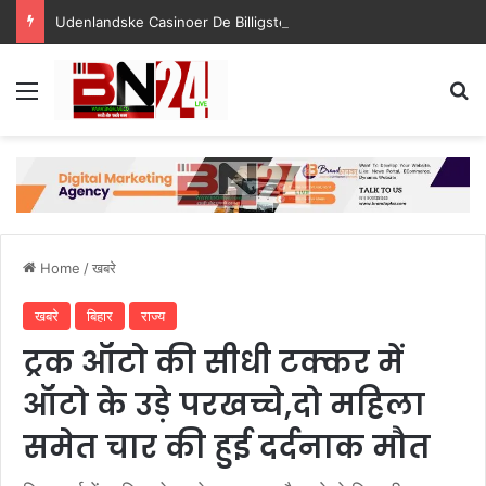
Udenlandske Casinoer De Billigste Casino Uden Dansk Licens 2025
Menu
S
Home
/
खबरे
खबरे
बिहार
राज्य
ट्रक ऑटो की सीधी टक्कर में
ऑटो के उड़े परखच्चे,दो महिला
समेत चार की हुई दर्दनाक मौत