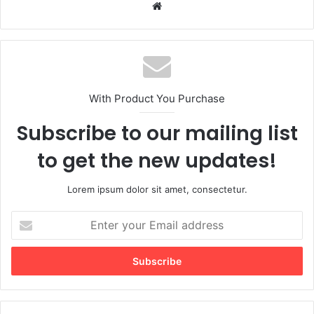
We
bsi
te
With Product You Purchase
Subscribe to our mailing list
to get the new updates!
Lorem ipsum dolor sit amet, consectetur.
E
n
t
e
r
y
o