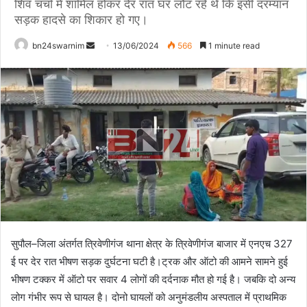
शिव चर्चा में शामिल होकर देर रात घर लौट रहे थे कि इसी दरम्यान
सड़क हादसे का शिकार हो गए।
bn24swarnim
S
13/06/2024
566
1 minute read
e
n
d
a
n
e
m
a
i
l
सुपौल–जिला अंतर्गत त्रिवेणीगंज थाना क्षेत्र के त्रिवेणीगंज बाजार में एनएच 327
ई पर देर रात भीषण सड़क दुर्घटना घटी है।ट्रक और ऑटो की आमने सामने हुई
भीषण टक्कर में ऑटो पर सवार 4 लोगों की दर्दनाक मौत हो गई है। जबकि दो अन्य
लोग गंभीर रूप से घायल है। दोनो घायलों को अनुमंडलीय अस्पताल में प्राथमिक