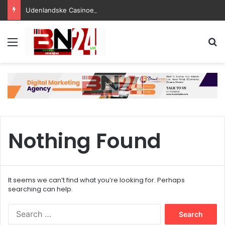
Udenlandske Casinoer De Billigste Casino Uden Dansk Licens 2025
Menu
S
Nothing Found
It seems we can’t find what you’re looking for. Perhaps
searching can help.
S
e