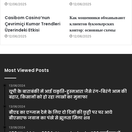
12/06/2025
12/06/2025
Casibom Casino’nun
Как мошенники обманывают
Çevrimiçi Kumar Trendleri
клиентов букмекерских
Üzerindeki Etkisi
контор: основные схемы
12/06/2025
12/06/2025
Most Viewed Posts
13/06/2024
यूपी के बाराबंकी में आई यकुति-हुस्नआरा जैसे रंग-बिरंगे आम की
बहार, किसानों को हो रहा लाखों का मुनाफा
13/06/2024
बीएड का एग्जाम देने के लिए दो दिनों की छुट्टी पर घर आये
बीएसएफ जवान का पंखे से झूलता मिला शव
13/06/2024