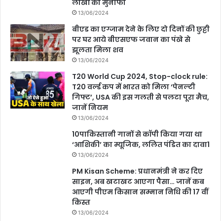
लाखों का मुनाफा
13/06/2024
बीएड का एग्जाम देने के लिए दो दिनों की छुट्टी
पर घर आये बीएसएफ जवान का पंखे से
झूलता मिला शव
13/06/2024
T20 World Cup 2024, Stop-clock rule:
T20 वर्ल्ड कप में भारत को म‍िला ‘पेनल्टी
ग‍िफ्ट’, USA की इस गलती से पलटा पूरा मैच,
जानें नियम
13/06/2024
10पाकिस्तानी गानों से कॉपी किया गया था
‘आशिकी’ का म्यूजिक, ललित पंडित का दावा1
13/06/2024
PM Kisan Scheme: प्रधानमंत्री ने कर दिए
साइन, अब खटाखट आएगा पैसा… जानें कब
आएगी पीएम किसान सम्मान निधि की 17 वीं
किस्त
13/06/2024