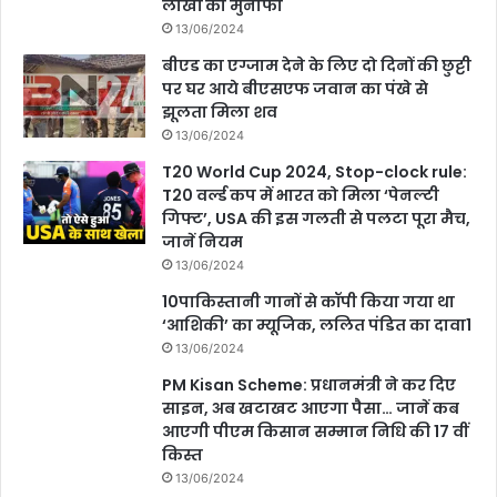
लाखों का मुनाफा
13/06/2024
बीएड का एग्जाम देने के लिए दो दिनों की छुट्टी
पर घर आये बीएसएफ जवान का पंखे से
झूलता मिला शव
13/06/2024
T20 World Cup 2024, Stop-clock rule:
T20 वर्ल्ड कप में भारत को म‍िला ‘पेनल्टी
ग‍िफ्ट’, USA की इस गलती से पलटा पूरा मैच,
जानें नियम
13/06/2024
10पाकिस्तानी गानों से कॉपी किया गया था
‘आशिकी’ का म्यूजिक, ललित पंडित का दावा1
13/06/2024
PM Kisan Scheme: प्रधानमंत्री ने कर दिए
साइन, अब खटाखट आएगा पैसा… जानें कब
आएगी पीएम किसान सम्मान निधि की 17 वीं
किस्त
13/06/2024