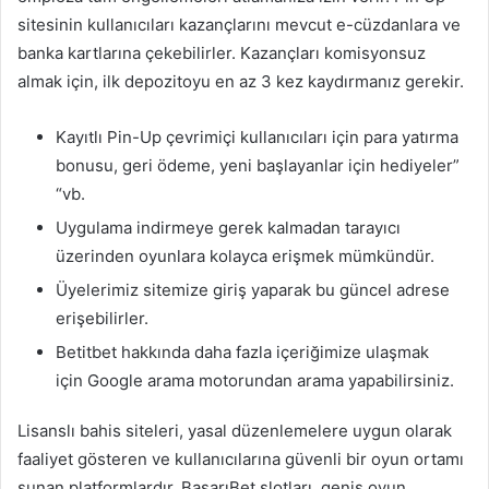
sitesinin kullanıcıları kazançlarını mevcut e-cüzdanlara ve
banka kartlarına çekebilirler. Kazançları komisyonsuz
almak için, ilk depozitoyu en az 3 kez kaydırmanız gerekir.
Kayıtlı Pin-Up çevrimiçi kullanıcıları için para yatırma
bonusu, geri ödeme, yeni başlayanlar için hediyeler”
“vb.
Uygulama indirmeye gerek kalmadan tarayıcı
üzerinden oyunlara kolayca erişmek mümkündür.
Üyelerimiz sitemize giriş yaparak bu güncel adrese
erişebilirler.
Betitbet hakkında daha fazla içeriğimize ulaşmak
için Google arama motorundan arama yapabilirsiniz.
Lisanslı bahis siteleri, yasal düzenlemelere uygun olarak
faaliyet gösteren ve kullanıcılarına güvenli bir oyun ortamı
sunan platformlardır. BaşarıBet slotları, geniş oyun