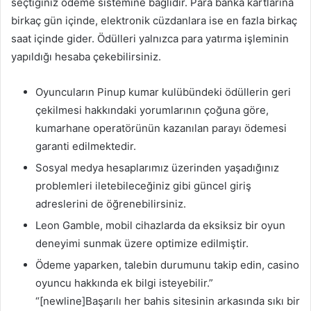
seçtiğiniz ödeme sistemine bağlıdır. Para banka kartlarına
birkaç gün içinde, elektronik cüzdanlara ise en fazla birkaç
saat içinde gider. Ödülleri yalnızca para yatırma işleminin
yapıldığı hesaba çekebilirsiniz.
Oyuncuların Pinup kumar kulübündeki ödüllerin geri
çekilmesi hakkındaki yorumlarının çoğuna göre,
kumarhane operatörünün kazanılan parayı ödemesi
garanti edilmektedir.
Sosyal medya hesaplarımız üzerinden yaşadığınız
problemleri iletebileceğiniz gibi güncel giriş
adreslerini de öğrenebilirsiniz.
Leon Gamble, mobil cihazlarda da eksiksiz bir oyun
deneyimi sunmak üzere optimize edilmiştir.
Ödeme yaparken, talebin durumunu takip edin, casino
oyuncu hakkında ek bilgi isteyebilir.”
“[newline]Başarılı her bahis sitesinin arkasında sıkı bir