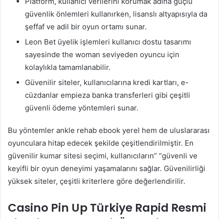
Platform, kullanıcı verilerini korumak adına güçlü
güvenlik önlemleri kullanırken, lisanslı altyapısıyla da
şeffaf ve adil bir oyun ortamı sunar.
Leon Bet üyelik işlemleri kullanıcı dostu tasarımı
sayesinde the woman seviyeden oyuncu için
kolaylıkla tamamlanabilir.
Güvenilir siteler, kullanıcılarına kredi kartları, e-
cüzdanlar empieza banka transferleri gibi çeşitli
güvenli ödeme yöntemleri sunar.
Bu yöntemler ankle rehab ebook yerel hem de uluslararası
oyunculara hitap edecek şekilde çeşitlendirilmiştir. En
güvenilir kumar sitesi seçimi, kullanıcıların” “güvenli ve
keyifli bir oyun deneyimi yaşamalarını sağlar. Güvenilirliği
yüksek siteler, çeşitli kriterlere göre değerlendirilir.
Casino Pin Up Türkiye Rapid Resmi