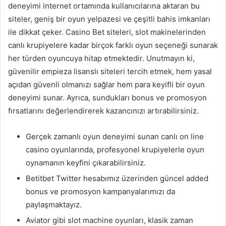
deneyimi internet ortamında kullanıcılarına aktaran bu
siteler, geniş bir oyun yelpazesi ve çeşitli bahis imkanları
ile dikkat çeker. Casino Bet siteleri, slot makinelerinden
canlı krupiyelere kadar birçok farklı oyun seçeneği sunarak
her türden oyuncuya hitap etmektedir. Unutmayın ki,
güvenilir empieza lisanslı siteleri tercih etmek, hem yasal
açıdan güvenli olmanızı sağlar hem para keyifli bir oyun
deneyimi sunar. Ayrıca, sundukları bonus ve promosyon
fırsatlarını değerlendirerek kazancınızı artırabilirsiniz.
Gerçek zamanlı oyun deneyimi sunan canlı on line
casino oyunlarında, profesyonel krupiyelerle oyun
oynamanın keyfini çıkarabilirsiniz.
Betitbet Twitter hesabımız üzerinden güncel added
bonus ve promosyon kampanyalarımızı da
paylaşmaktayız.
Aviator gibi slot machine oyunları, klasik zaman