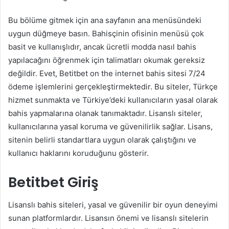
Bu bölüme gitmek için ana sayfanın ana menüsündeki
uygun düğmeye basın. Bahisçinin ofisinin menüsü çok
basit ve kullanışlıdır, ancak ücretli modda nasıl bahis
yapılacağını öğrenmek için talimatları okumak gereksiz
değildir. Evet, Betitbet on the internet bahis sitesi 7/24
ödeme işlemlerini gerçekleştirmektedir. Bu siteler, Türkçe
hizmet sunmakta ve Türkiye’deki kullanıcıların yasal olarak
bahis yapmalarına olanak tanımaktadır. Lisanslı siteler,
kullanıcılarına yasal koruma ve güvenilirlik sağlar. Lisans,
sitenin belirli standartlara uygun olarak çalıştığını ve
kullanıcı haklarını koruduğunu gösterir.
Betitbet Giriş
Lisanslı bahis siteleri, yasal ve güvenilir bir oyun deneyimi
sunan platformlardır. Lisansın önemi ve lisanslı sitelerin