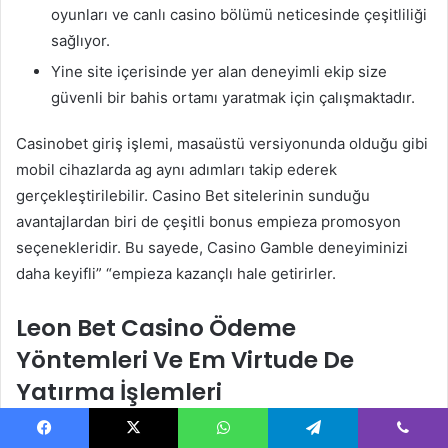
oyunları ve canlı casino bölümü neticesinde çeşitliliği
sağlıyor.
Yine site içerisinde yer alan deneyimli ekip size
güvenli bir bahis ortamı yaratmak için çalışmaktadır.
Casinobet giriş işlemi, masaüstü versiyonunda olduğu gibi
mobil cihazlarda ag aynı adımları takip ederek
gerçekleştirilebilir. Casino Bet sitelerinin sunduğu
avantajlardan biri de çeşitli bonus empieza promosyon
seçenekleridir. Bu sayede, Casino Gamble deneyiminizi
daha keyifli” “empieza kazançlı hale getirirler.
Leon Bet Casino Ödeme
Yöntemleri Ve Em Virtude De
Yatırma İşlemleri
Bahis siteleri, kullanıcıları çekmek empieza mevcut