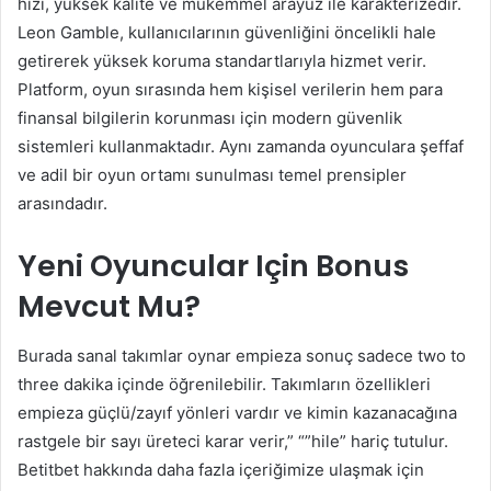
hızı, yüksek kalite ve mükemmel arayüz ile karakterizedir.
Leon Gamble, kullanıcılarının güvenliğini öncelikli hale
getirerek yüksek koruma standartlarıyla hizmet verir.
Platform, oyun sırasında hem kişisel verilerin hem para
finansal bilgilerin korunması için modern güvenlik
sistemleri kullanmaktadır. Aynı zamanda oyunculara şeffaf
ve adil bir oyun ortamı sunulması temel prensipler
arasındadır.
Yeni Oyuncular Için Bonus
Mevcut Mu?
Burada sanal takımlar oynar empieza sonuç sadece two to
three dakika içinde öğrenilebilir. Takımların özellikleri
empieza güçlü/zayıf yönleri vardır ve kimin kazanacağına
rastgele bir sayı üreteci karar verir,” “”hile” hariç tutulur.
Betitbet hakkında daha fazla içeriğimize ulaşmak için