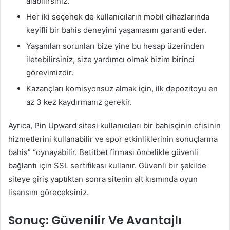
alabilirsiniz.
Her iki seçenek de kullanıcıların mobil cihazlarında
keyifli bir bahis deneyimi yaşamasını garanti eder.
Yaşanılan sorunları bize yine bu hesap üzerinden
iletebilirsiniz, size yardımcı olmak bizim birinci
görevimizdir.
Kazançları komisyonsuz almak için, ilk depozitoyu en
az 3 kez kaydırmanız gerekir.
Ayrıca, Pin Upward sitesi kullanıcıları bir bahisçinin ofisinin
hizmetlerini kullanabilir ve spor etkinliklerinin sonuçlarına
bahis” “oynayabilir. Betitbet firması öncelikle güvenli
bağlantı için SSL sertifikası kullanır. Güvenli bir şekilde
siteye giriş yaptıktan sonra sitenin alt kısmında oyun
lisansını göreceksiniz.
Sonuç: Güvenilir Ve Avantajlı