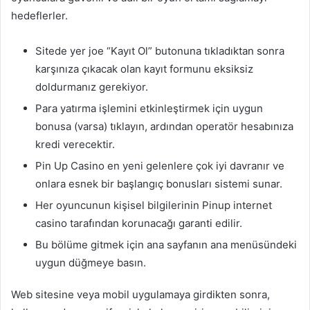
hedeflerler.
Sitede yer joe “Kayıt Ol” butonuna tıkladıktan sonra
karşınıza çıkacak olan kayıt formunu eksiksiz
doldurmanız gerekiyor.
Para yatırma işlemini etkinleştirmek için uygun
bonusa (varsa) tıklayın, ardından operatör hesabınıza
kredi verecektir.
Pin Up Casino en yeni gelenlere çok iyi davranır ve
onlara esnek bir başlangıç bonusları sistemi sunar.
Her oyuncunun kişisel bilgilerinin Pinup internet
casino tarafından korunacağı garanti edilir.
Bu bölüme gitmek için ana sayfanın ana menüsündeki
uygun düğmeye basın.
Web sitesine veya mobil uygulamaya girdikten sonra,