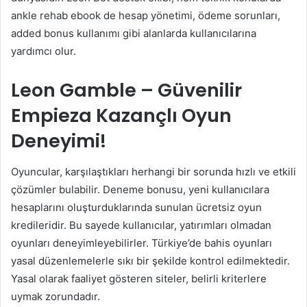
ankle rehab ebook de hesap yönetimi, ödeme sorunları,
added bonus kullanımı gibi alanlarda kullanıcılarına
yardımcı olur.
Leon Gamble – Güvenilir
Empieza Kazançlı Oyun
Deneyimi!
Oyuncular, karşılaştıkları herhangi bir sorunda hızlı ve etkili
çözümler bulabilir. Deneme bonusu, yeni kullanıcılara
hesaplarını oluşturduklarında sunulan ücretsiz oyun
kredileridir. Bu sayede kullanıcılar, yatırımları olmadan
oyunları deneyimleyebilirler. Türkiye’de bahis oyunları
yasal düzenlemelerle sıkı bir şekilde kontrol edilmektedir.
Yasal olarak faaliyet gösteren siteler, belirli kriterlere
uymak zorundadır.