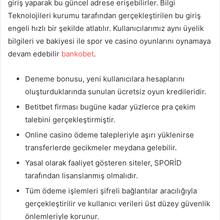
giriş yaparak bu güncel adrese erişebilirler. Bilgi
Teknolojileri kurumu tarafından gerçekleştirilen bu giriş
engeli hızlı bir şekilde atlatılır. Kullanıcılarımız aynı üyelik
bilgileri ve bakiyesi ile spor ve casino oyunlarını oynamaya
devam edebilir
bankobet
.
Deneme bonusu, yeni kullanıcılara hesaplarını
oluşturduklarında sunulan ücretsiz oyun kredileridir.
Betitbet firması bugüne kadar yüzlerce pra çekim
talebini gerçekleştirmiştir.
Online casino ödeme talepleriyle aşırı yüklenirse
transferlerde gecikmeler meydana gelebilir.
Yasal olarak faaliyet gösteren siteler, SPORİD
tarafından lisanslanmış olmalıdır.
Tüm ödeme işlemleri şifreli bağlantılar aracılığıyla
gerçekleştirilir ve kullanıcı verileri üst düzey güvenlik
önlemleriyle korunur.