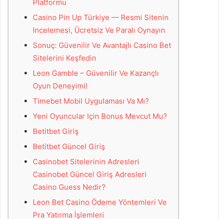
Platformu
Casino Pin Up Türkiye — Resmi Sitenin
Incelemesi, Ücretsiz Ve Paralı Oynayın
Sonuç: Güvenilir Ve Avantajlı Casino Bet
Sitelerini Keşfedin
Leon Gamble – Güvenilir Ve Kazançlı
Oyun Deneyimi!
Timebet Mobil Uygulaması Va Mı?
Yeni Oyuncular Için Bonus Mevcut Mu?
Betitbet Giriş
Betitbet Güncel Giriş
Casinobet Sitelerinin Adresleri
Casinobet Güncel Giriş Adresleri
Casino Guess Nedir?
Leon Bet Casino Ödeme Yöntemleri Ve
Pra Yatırma İşlemleri