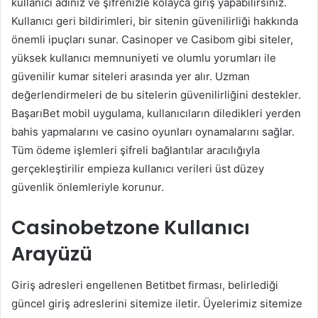
kullanıcı adınız ve şifrenizle kolayca giriş yapabilirsiniz.
Kullanıcı geri bildirimleri, bir sitenin güvenilirliği hakkında
önemli ipuçları sunar. Casinoper ve Casibom gibi siteler,
yüksek kullanıcı memnuniyeti ve olumlu yorumları ile
güvenilir kumar siteleri arasında yer alır. Uzman
değerlendirmeleri de bu sitelerin güvenilirliğini destekler.
BaşarıBet mobil uygulama, kullanıcıların diledikleri yerden
bahis yapmalarını ve casino oyunları oynamalarını sağlar.
Tüm ödeme işlemleri şifreli bağlantılar aracılığıyla
gerçekleştirilir empieza kullanıcı verileri üst düzey
güvenlik önlemleriyle korunur.
Casinobetzone Kullanıcı
Arayüzü
Giriş adresleri engellenen Betitbet firması, belirlediği
güncel giriş adreslerini sitemize iletir. Üyelerimiz sitemize