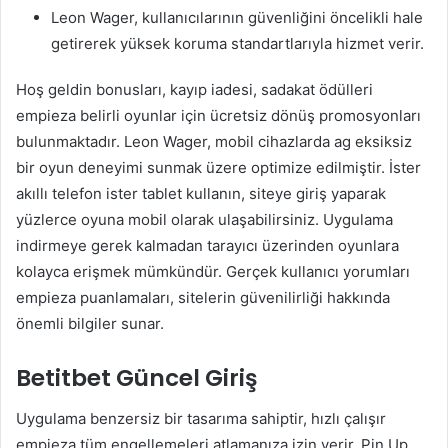
Leon Wager, kullanıcılarının güvenliğini öncelikli hale
getirerek yüksek koruma standartlarıyla hizmet verir.
Hoş geldin bonusları, kayıp iadesi, sadakat ödülleri
empieza belirli oyunlar için ücretsiz dönüş promosyonları
bulunmaktadır. Leon Wager, mobil cihazlarda ag eksiksiz
bir oyun deneyimi sunmak üzere optimize edilmiştir. İster
akıllı telefon ister tablet kullanın, siteye giriş yaparak
yüzlerce oyuna mobil olarak ulaşabilirsiniz. Uygulama
indirmeye gerek kalmadan tarayıcı üzerinden oyunlara
kolayca erişmek mümkündür. Gerçek kullanıcı yorumları
empieza puanlamaları, sitelerin güvenilirliği hakkında
önemli bilgiler sunar.
Betitbet Güncel Giriş
Uygulama benzersiz bir tasarıma sahiptir, hızlı çalışır
empieza tüm engellemeleri atlamanıza izin verir. Pin Up