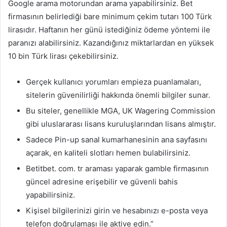
Google arama motorundan arama yapabilirsiniz. Bet
firmasının belirlediği bare minimum çekim tutarı 100 Türk
lirasıdır. Haftanın her günü istediğiniz ödeme yöntemi ile
paranızı alabilirsiniz. Kazandığınız miktarlardan en yüksek
10 bin Türk lirası çekebilirsiniz.
Gerçek kullanıcı yorumları empieza puanlamaları,
sitelerin güvenilirliği hakkında önemli bilgiler sunar.
Bu siteler, genellikle MGA, UK Wagering Commission
gibi uluslararası lisans kuruluşlarından lisans almıştır.
Sadece Pin-up sanal kumarhanesinin ana sayfasını
açarak, en kaliteli slotları hemen bulabilirsiniz.
Betitbet. com. tr araması yaparak gamble firmasının
güncel adresine erişebilir ve güvenli bahis
yapabilirsiniz.
Kişisel bilgilerinizi girin ve hesabınızı e-posta veya
telefon doğrulaması ile aktive edin.”