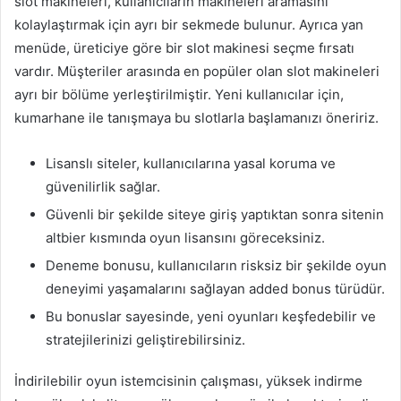
slot makineleri, kullanıcıların makineleri aramasını
kolaylaştırmak için ayrı bir sekmede bulunur. Ayrıca yan
menüde, üreticiye göre bir slot makinesi seçme fırsatı
vardır. Müşteriler arasında en popüler olan slot makineleri
ayrı bir bölüme yerleştirilmiştir. Yeni kullanıcılar için,
kumarhane ile tanışmaya bu slotlarla başlamanızı öneririz.
Lisanslı siteler, kullanıcılarına yasal koruma ve
güvenilirlik sağlar.
Güvenli bir şekilde siteye giriş yaptıktan sonra sitenin
altbier kısmında oyun lisansını göreceksiniz.
Deneme bonusu, kullanıcıların risksiz bir şekilde oyun
deneyimi yaşamalarını sağlayan added bonus türüdür.
Bu bonuslar sayesinde, yeni oyunları keşfedebilir ve
stratejilerinizi geliştirebilirsiniz.
İndirilebilir oyun istemcisinin çalışması, yüksek indirme