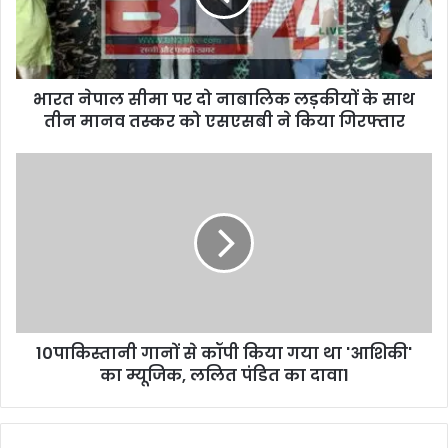
i
ल
l
सी
a
मा
d
प
d
भारत नेपाल सीमा पर दो नाबालिक लड़कीयों के साथ
र
r
तीन मानव तस्कर को एसएसबी ने किया गिरफ्तार
दो
e
ना
s
बा
1
s
लि
0
क
पा
ल
कि
ड़
स्ता
की
नी
यों
गा
के
नों
सा
से
थ
10पाकिस्तानी गानों से कॉपी किया गया था 'आशिकी'
कॉ
ती
का म्यूजिक, ललित पंडित का दावा1
पी
न
कि
मा
या
न
ग