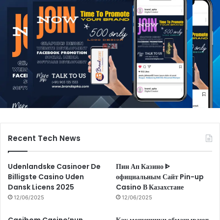
Recent Tech News
Udenlandske Casinoer De
Пин Ап Казино ᐈ
Billigste Casino Uden
официальным Сайт Pin-up
Dansk Licens 2025
Casino В Казахстане
12/06/2025
12/06/2025
Casibom Casino’nun
Как мошенники обманывают