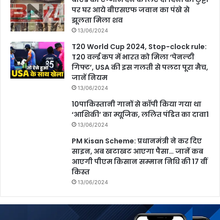
1
पर घर आये बीएसएफ जवान का पंखे से
झूलता मिला शव
13/06/2024
T20 World Cup 2024, Stop-clock rule:
T20 वर्ल्ड कप में भारत को म‍िला ‘पेनल्टी
ग‍िफ्ट’, USA की इस गलती से पलटा पूरा मैच,
जानें नियम
13/06/2024
10पाकिस्तानी गानों से कॉपी किया गया था
‘आशिकी’ का म्यूजिक, ललित पंडित का दावा1
13/06/2024
PM Kisan Scheme: प्रधानमंत्री ने कर दिए
साइन, अब खटाखट आएगा पैसा… जानें कब
आएगी पीएम किसान सम्मान निधि की 17 वीं
किस्त
13/06/2024