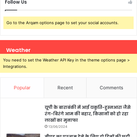
Follow Us
व
या
त
था
स्क
'
र
आ
Go to the Arqam options page to set your social accounts.
को
शि
ए
की
स
'
ए
का
Weather
स
म्यू
You need to set the Weather API Key in the theme options page >
बी
जि
Integrations.
ने
क
कि
,
या
ल
गि
लि
Popular
Recent
Comments
र
त
फ्ता
पं
र
डि
यूपी के बाराबंकी में आई यकुति-हुस्नआरा जैसे
त
रंग-बिरंगे आम की बहार, किसानों को हो रहा
का
लाखों का मुनाफा
दा
13/06/2024
वा
बीएड का एग्जाम देने के लिए दो दिनों की छुट्टी