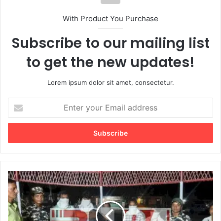
With Product You Purchase
Subscribe to our mailing list
to get the new updates!
Lorem ipsum dolor sit amet, consectetur.
E
n
t
e
r
y
o
u
भा
r
र
E
त
m
ने
a
पा